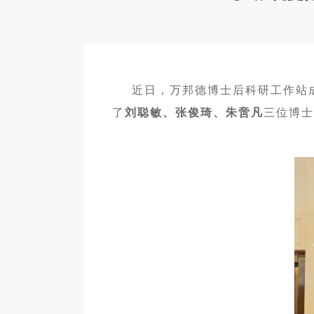
近日，万邦德博士后科研工作站成
了
刘聪敏、张俊琦、朱啻凡
三位博士